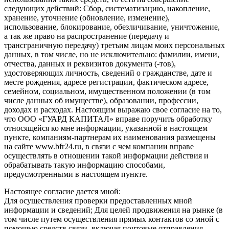
следующих действий: Сбор, систематизацию, накопление,
хранение, уточнение (обновление, изменение),
использование, блокирование, обезличивание, уничтожение,
а так же право на распространение (передачу и
трансграничную передачу) третьим лицам моих персональных
данных, в том числе, но не исключительно: фамилии, имени,
отчества, данных и реквизитов документа (-тов),
удостоверяющих личность, сведений о гражданстве, дате и
месте рождения, адресе регистрации, фактическом адресе,
семейном, социальном, имущественном положении (в том
числе данных об имуществе), образовании, профессии,
доходах и расходах. Настоящим выражаю свое согласие на то,
что ООО «ГУАРД КАПИТАЛ» вправе поручить обработку
относящейся ко мне информации, указанной в настоящем
пункте, компаниям-партнерам их наименования размещены
на сайте www.bfr24.ru, в связи с чем компании вправе
осуществлять в отношении такой информации действия и
обрабатывать такую информацию способами,
предусмотренными в настоящем пункте.
Настоящее согласие дается мной:
Для осуществления проверки предоставленных мной
информации и сведений; Для целей продвижения на рынке (в
том числе путем осуществления прямых контактов со мной с
помощью средств связи, включая почтовые отправления,