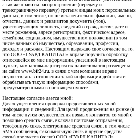
а так же право на распространение (передачу и
трансграничную передачу) третьим лицам моих персональных
данных, в том числе, но не исключительно: фамилии, имени,
отчества, данных и реквизитов документа (-тов),
удостоверяющих личность, сведений о гражданстве, дате и
месте рождения, адресе регистрации, фактическом адресе,
семейном, социальном, имущественном положении (в том
числе данных об имуществе), образовании, профессии,
доходах и расходах. Настоящим выражаю свое согласие на то,
что ООО «ГУАРД КАПИТАЛ» вправе поручить обработку
относящейся ко мне информации, указанной в настоящем
пункте, компаниям-партнерам их наименования размещены
на сайте www.bfr24.ru, в связи с чем компании вправе
осуществлять в отношении такой информации действия и
обрабатывать такую информацию способами,
предусмотренными в настоящем пункте.
Настоящее согласие дается мной:
Для осуществления проверки предоставленных мной
информации и сведений; Для целей продвижения на рынке (в
том числе путем осуществления прямых контактов со мной с
помощью средств связи, включая почтовые отправления,
телефонную связь, электронные средства связи, в том числе
SMS-сообщения, факсимильную связь и другие средства
связи) продуктов (услуг) ООО «ГУАРД КАПИТАЛ»,