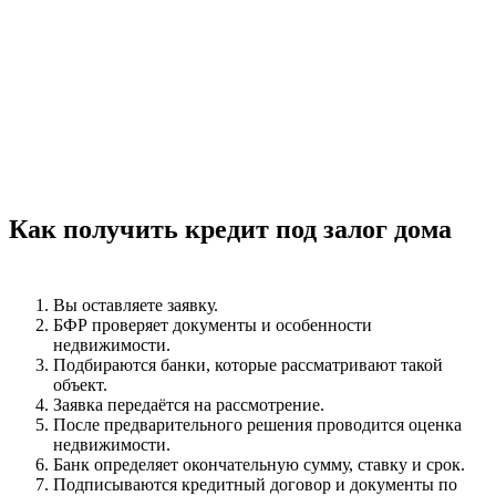
банка и особенностей объекта.
Основные документы
:
паспорт и СНИЛС.
На недвижимость
:
выписки из ЕГРН, документы на дом и
земельный участок, технические документы при
необходимости.
Если собственников несколько, понадобятся документы и
согласие каждого из них.
Как получить кредит под залог дома
Вы оставляете заявку.
БФР проверяет документы и особенности
недвижимости.
Подбираются банки, которые рассматривают такой
объект.
Заявка передаётся на рассмотрение.
После предварительного решения проводится оценка
недвижимости.
Банк определяет окончательную сумму, ставку и срок.
Подписываются кредитный договор и документы по