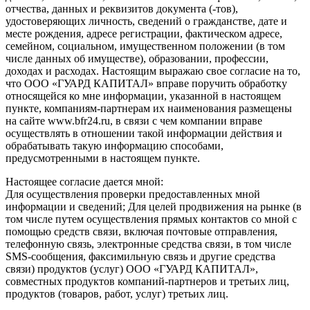
отчества, данных и реквизитов документа (-тов),
удостоверяющих личность, сведений о гражданстве, дате и
месте рождения, адресе регистрации, фактическом адресе,
семейном, социальном, имущественном положении (в том
числе данных об имуществе), образовании, профессии,
доходах и расходах. Настоящим выражаю свое согласие на то,
что ООО «ГУАРД КАПИТАЛ» вправе поручить обработку
относящейся ко мне информации, указанной в настоящем
пункте, компаниям-партнерам их наименования размещены
на сайте www.bfr24.ru, в связи с чем компании вправе
осуществлять в отношении такой информации действия и
обрабатывать такую информацию способами,
предусмотренными в настоящем пункте.
Настоящее согласие дается мной:
Для осуществления проверки предоставленных мной
информации и сведений; Для целей продвижения на рынке (в
том числе путем осуществления прямых контактов со мной с
помощью средств связи, включая почтовые отправления,
телефонную связь, электронные средства связи, в том числе
SMS-сообщения, факсимильную связь и другие средства
связи) продуктов (услуг) ООО «ГУАРД КАПИТАЛ»,
совместных продуктов компаний-партнеров и третьих лиц,
продуктов (товаров, работ, услуг) третьих лиц.