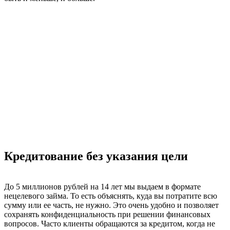
Деньги на карту в день обращения
Высокая скорость рассмотрения каждой заявки — весомый
плюс компании БФР. Мы обрабатываем обращения в течение
15 минут и тут же озвучиваем свой ответ. Когда одобрение по
кредиту получено, сотрудник нашей компании перезванивает
клиенту для дальнейших инструкций. Все делается очень
быстро и просто, без задержки времени. Вы получите деньги
на свою карту в тот же день, когда решили оформить кредит
на четырнадцать лет. Мы заинтересованы в том, чтобы вы
сэкономили максимум времени и решили при этом свою
задачу.
Кредитование без указания цели
До 5 миллионов рублей на 14 лет мы выдаем в формате
нецелевого займа. То есть объяснять, куда вы потратите всю
сумму или ее часть, не нужно. Это очень удобно и позволяет
сохранять конфиденциальность при решении финансовых
вопросов. Часто клиенты обращаются за кредитом, когда не