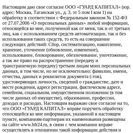
Настоящим даю свое согласие ООО «ГУАРД КАПИТАЛ» (юр.
адрес: Москва, Таганская ул., д. 3, эт 5 пом I ком 1) на
обработку в соответствии с Федеральным законом № 152-ФЗ
от 27.07.2006 «О персональных данных» любой информации,
относящейся ко мне, полученной как от меня, так и от третьих
лиц, как с использованием средств автоматизации, так и без
использования таких средств, то есть на совершение
следующих действий: Сбор, систематизацию, накопление,
хранение, уточнение (обновление, изменение),
использование, блокирование, обезличивание, уничтожение,
а так же право на распространение (передачу и
трансграничную передачу) третьим лицам моих персональных
данных, в том числе, но не исключительно: фамилии, имени,
отчества, данных и реквизитов документа (-тов),
удостоверяющих личность, сведений о гражданстве, дате и
месте рождения, адресе регистрации, фактическом адресе,
семейном, социальном, имущественном положении (в том
числе данных об имуществе), образовании, профессии,
доходах и расходах. Настоящим выражаю свое согласие на то,
что ООО «ГУАРД КАПИТАЛ» вправе поручить обработку
относящейся ко мне информации, указанной в настоящем
пункте, компаниям-партнерам их наименования размещены
на сайте www.bfr24.ru, в связи с чем компании вправе
осуществлять в отношении такой информации действия и