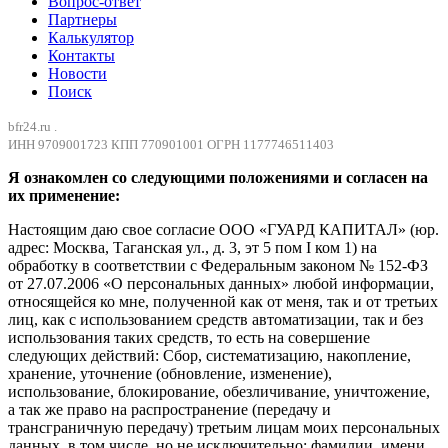
Вопрос-ответ
Партнеры
Калькулятор
Контакты
Новости
Поиск
bfr24.ru .
ИНН 9709001723 КПП 770901001 ОГРН 1177746511403
Я ознакомлен со следующими положениями и согласен на
их применение:
Настоящим даю свое согласие ООО «ГУАРД КАПИТАЛ» (юр.
адрес: Москва, Таганская ул., д. 3, эт 5 пом I ком 1) на
обработку в соответствии с Федеральным законом № 152-ФЗ
от 27.07.2006 «О персональных данных» любой информации,
относящейся ко мне, полученной как от меня, так и от третьих
лиц, как с использованием средств автоматизации, так и без
использования таких средств, то есть на совершение
следующих действий: Сбор, систематизацию, накопление,
хранение, уточнение (обновление, изменение),
использование, блокирование, обезличивание, уничтожение,
а так же право на распространение (передачу и
трансграничную передачу) третьим лицам моих персональных
данных, в том числе, но не исключительно: фамилии, имени,