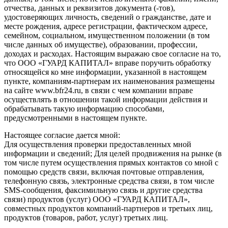
отчества, данных и реквизитов документа (-тов),
удостоверяющих личность, сведений о гражданстве, дате и
месте рождения, адресе регистрации, фактическом адресе,
семейном, социальном, имущественном положении (в том
числе данных об имуществе), образовании, профессии,
доходах и расходах. Настоящим выражаю свое согласие на то,
что ООО «ГУАРД КАПИТАЛ» вправе поручить обработку
относящейся ко мне информации, указанной в настоящем
пункте, компаниям-партнерам их наименования размещены
на сайте www.bfr24.ru, в связи с чем компании вправе
осуществлять в отношении такой информации действия и
обрабатывать такую информацию способами,
предусмотренными в настоящем пункте.
Настоящее согласие дается мной:
Для осуществления проверки предоставленных мной
информации и сведений; Для целей продвижения на рынке (в
том числе путем осуществления прямых контактов со мной с
помощью средств связи, включая почтовые отправления,
телефонную связь, электронные средства связи, в том числе
SMS-сообщения, факсимильную связь и другие средства
связи) продуктов (услуг) ООО «ГУАРД КАПИТАЛ»,
совместных продуктов компаний-партнеров и третьих лиц,
продуктов (товаров, работ, услуг) третьих лиц.