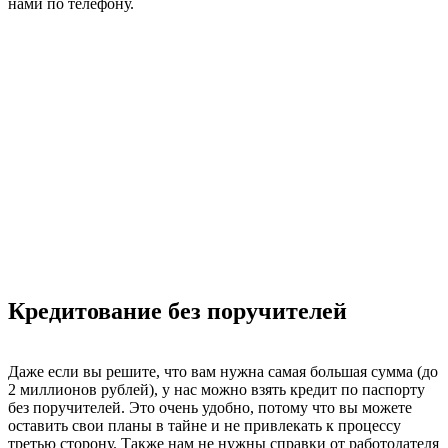
нами по телефону.
Условия получения займа
Прежде чем получить кредит наличными по паспорту онлайн,
вы можете ознакомиться с основными условиями кредитной
программы. Обычная процентная ставка составляет от 6,1%.
Если у клиента плохая кредитная история, мы также не
откажем, но предложим ставку от 9,7%. Еще один вариант
есть для тех, кто имеет актуальные, пока еще не закрытые
просрочки. Для таких заемщиков у нас предусмотрена ставка
от 8,9%. Разные условия позволяют нам избежать
стандартных отказов и обеспечить выгодное сотрудничество
для обеих сторон.
Кредитование без поручителей
Даже если вы решите, что вам нужна самая большая сумма (до
2 миллионов рублей), у нас можно взять кредит по паспорту
без поручителей. Это очень удобно, потому что вы можете
оставить свои планы в тайне и не привлекать к процессу
третью сторону. Также нам не нужны справки от работодателя