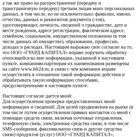
а так же право на распространение (передачу и
трансграничную передачу) третьим лицам моих персональных
данных, в том числе, но не исключительно: фамилии, имени,
отчества, данных и реквизитов документа (-тов),
удостоверяющих личность, сведений о гражданстве, дате и
месте рождения, адресе регистрации, фактическом адресе,
семейном, социальном, имущественном положении (в том
числе данных об имуществе), образовании, профессии,
доходах и расходах. Настоящим выражаю свое согласие на то,
что ООО «ГУАРД КАПИТАЛ» вправе поручить обработку
относящейся ко мне информации, указанной в настоящем
пункте, компаниям-партнерам их наименования размещены
на сайте www.bfr24.ru, в связи с чем компании вправе
осуществлять в отношении такой информации действия и
обрабатывать такую информацию способами,
предусмотренными в настоящем пункте.
Настоящее согласие дается мной:
Для осуществления проверки предоставленных мной
информации и сведений; Для целей продвижения на рынке (в
том числе путем осуществления прямых контактов со мной с
помощью средств связи, включая почтовые отправления,
телефонную связь, электронные средства связи, в том числе
SMS-сообщения, факсимильную связь и другие средства
связи) продуктов (услуг) ООО «ГУАРД КАПИТАЛ»,