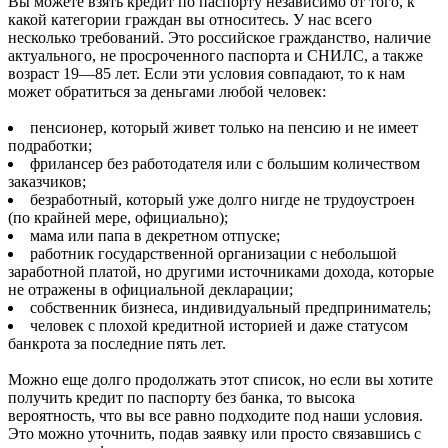
Вы можете взять кредит по паспорту независимо от того, к
какой категории граждан вы относитесь. У нас всего
несколько требований. Это российское гражданство, наличие
актуального, не просроченного паспорта и СНИЛС, а также
возраст 19—85 лет. Если эти условия совпадают, то к нам
может обратиться за деньгами любой человек:
пенсионер, который живет только на пенсию и не имеет
подработки;
фрилансер без работодателя или с большим количеством
заказчиков;
безработный, который уже долго нигде не трудоустроен
(по крайней мере, официально);
мама или папа в декретном отпуске;
работник государственной организации с небольшой
заработной платой, но другими источниками дохода, которые
не отражены в официальной декларации;
собственник бизнеса, индивидуальный предприниматель;
человек с плохой кредитной историей и даже статусом
банкрота за последние пять лет.
Можно еще долго продолжать этот список, но если вы хотите
получить кредит по паспорту без банка, то высока
вероятность, что вы все равно подходите под наши условия.
Это можно уточнить, подав заявку или просто связавшись с