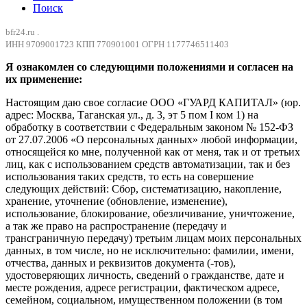
Поиск
bfr24.ru .
ИНН 9709001723 КПП 770901001 ОГРН 1177746511403
Я ознакомлен со следующими положениями и согласен на
их применение:
Настоящим даю свое согласие ООО «ГУАРД КАПИТАЛ» (юр.
адрес: Москва, Таганская ул., д. 3, эт 5 пом I ком 1) на
обработку в соответствии с Федеральным законом № 152-ФЗ
от 27.07.2006 «О персональных данных» любой информации,
относящейся ко мне, полученной как от меня, так и от третьих
лиц, как с использованием средств автоматизации, так и без
использования таких средств, то есть на совершение
следующих действий: Сбор, систематизацию, накопление,
хранение, уточнение (обновление, изменение),
использование, блокирование, обезличивание, уничтожение,
а так же право на распространение (передачу и
трансграничную передачу) третьим лицам моих персональных
данных, в том числе, но не исключительно: фамилии, имени,
отчества, данных и реквизитов документа (-тов),
удостоверяющих личность, сведений о гражданстве, дате и
месте рождения, адресе регистрации, фактическом адресе,
семейном, социальном, имущественном положении (в том