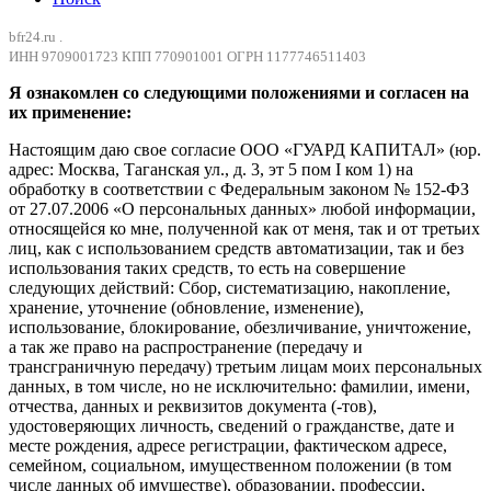
bfr24.ru .
ИНН 9709001723 КПП 770901001 ОГРН 1177746511403
Я ознакомлен со следующими положениями и согласен на
их применение:
Настоящим даю свое согласие ООО «ГУАРД КАПИТАЛ» (юр.
адрес: Москва, Таганская ул., д. 3, эт 5 пом I ком 1) на
обработку в соответствии с Федеральным законом № 152-ФЗ
от 27.07.2006 «О персональных данных» любой информации,
относящейся ко мне, полученной как от меня, так и от третьих
лиц, как с использованием средств автоматизации, так и без
использования таких средств, то есть на совершение
следующих действий: Сбор, систематизацию, накопление,
хранение, уточнение (обновление, изменение),
использование, блокирование, обезличивание, уничтожение,
а так же право на распространение (передачу и
трансграничную передачу) третьим лицам моих персональных
данных, в том числе, но не исключительно: фамилии, имени,
отчества, данных и реквизитов документа (-тов),
удостоверяющих личность, сведений о гражданстве, дате и
месте рождения, адресе регистрации, фактическом адресе,
семейном, социальном, имущественном положении (в том
числе данных об имуществе), образовании, профессии,