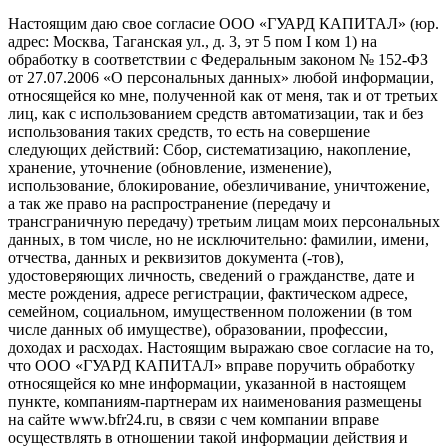
Настоящим даю свое согласие ООО «ГУАРД КАПИТАЛ» (юр.
адрес: Москва, Таганская ул., д. 3, эт 5 пом I ком 1) на
обработку в соответствии с Федеральным законом № 152-ФЗ
от 27.07.2006 «О персональных данных» любой информации,
относящейся ко мне, полученной как от меня, так и от третьих
лиц, как с использованием средств автоматизации, так и без
использования таких средств, то есть на совершение
следующих действий: Сбор, систематизацию, накопление,
хранение, уточнение (обновление, изменение),
использование, блокирование, обезличивание, уничтожение,
а так же право на распространение (передачу и
трансграничную передачу) третьим лицам моих персональных
данных, в том числе, но не исключительно: фамилии, имени,
отчества, данных и реквизитов документа (-тов),
удостоверяющих личность, сведений о гражданстве, дате и
месте рождения, адресе регистрации, фактическом адресе,
семейном, социальном, имущественном положении (в том
числе данных об имуществе), образовании, профессии,
доходах и расходах. Настоящим выражаю свое согласие на то,
что ООО «ГУАРД КАПИТАЛ» вправе поручить обработку
относящейся ко мне информации, указанной в настоящем
пункте, компаниям-партнерам их наименования размещены
на сайте www.bfr24.ru, в связи с чем компании вправе
осуществлять в отношении такой информации действия и