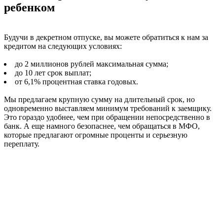
ребенком
Будучи в декретном отпуске, вы можете обратиться к нам за
кредитом на следующих условиях:
до 2 миллионов рублей максимальная сумма;
до 10 лет срок выплат;
от 6,1% процентная ставка годовых.
Мы предлагаем крупную сумму на длительный срок, но
одновременно выставляем минимум требований к заемщику.
Это гораздо удобнее, чем при обращении непосредственно в
банк. А еще намного безопаснее, чем обращаться в МФО,
которые предлагают огромные проценты и серьезную
переплату.
Кто может рассчитывать на декретный
кредит
Чтобы взять кредит в декретном отпуске, не нужно
соответствовать целому списку требований. Достаточно лишь