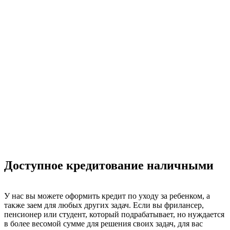
трех:
быть гражданином РФ;
находиться в возрасте 19—85 лет;
иметь действующий паспорт РФ, а также СНИЛС.
Никаких других условий для получения этого займа нет.
Оформить его может даже тот, кто ранее брал кредиты в
других организациях и имел по ним задолженности. Плохая
кредитная история не является основанием для того, чтобы
отказать клиенту в выдаче денег. То же самое касается и
отказов со стороны банков. Мы не смотрим, сколько раз вы
получили такие отказы. Если у соискателя есть большие
сложности с оформлением займов, мы просто предложим
более гибкие условия сотрудничества, выгодные для обеих
сторон.
Доступное кредитование наличными
У нас вы можете оформить кредит по уходу за ребенком, а
также заем для любых других задач. Если вы фрилансер,
пенсионер или студент, который подрабатывает, но нуждается
в более весомой сумме для решения своих задач, для вас